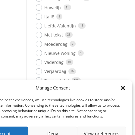
Huwelijk
11
Italië
8
Liefde-Valentijn
15
Met tekst
25
Moederdag
7
Nieuwe woning
4
Vaderdag
10
Verjaardag
16
Zonder tekst
120
Manage Consent
he best experiences, we use technologies like cookies to store and/or
e information. Consenting to these technologies will allow us to process
 browsing behavior or unique IDs on this site. Not consenting or
consent, may adversely affect certain features and functions.
​Designed and
ccept
Deny
View preferences
hosted by: