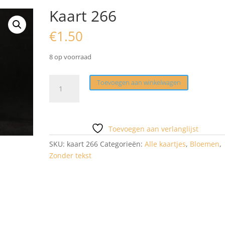
Kaart 266
€
1.50
8 op voorraad
Kaart
Toevoegen aan winkelwagen
266
aantal
Toevoegen aan verlanglijst
SKU:
kaart 266
Categorieën:
Alle kaartjes
,
Bloemen
,
Zonder tekst