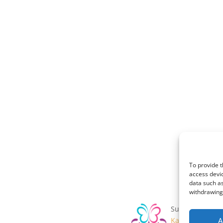
To provide t
access devic
data such as
withdrawing 
Supported by:
A
Ka-Crafts