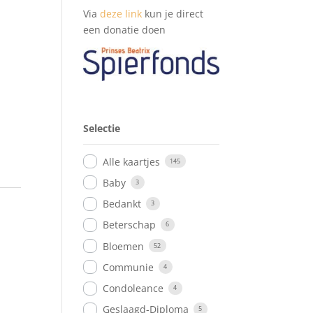
Via
deze link
kun je direct
een donatie doen
Selectie
Alle kaartjes
145
Baby
3
Bedankt
3
Beterschap
6
Bloemen
52
Communie
4
Condoleance
4
Geslaagd-Diploma
5