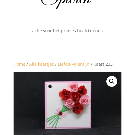
actie voor het prinses beatrixfonds
Home
/
Alle kaartjes
/
Liefde-Valentijn
/ Kaart 233