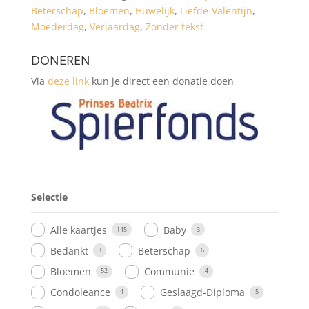
Beterschap
,
Bloemen
,
Huwelijk
,
Liefde-Valentijn
,
Moederdag
,
Verjaardag
,
Zonder tekst
DONEREN
Via
deze link
kun je direct een donatie doen
Selectie
Alle kaartjes
Baby
145
3
Bedankt
Beterschap
3
6
Bloemen
Communie
52
4
Condoleance
Geslaagd-Diploma
4
5