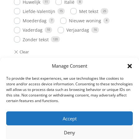
Huwelijk
Italië
11
8
Liefde-Valentijn
Met tekst
15
25
Moederdag
Nieuwe woning
7
4
Vaderdag
Verjaardag
10
16
Zonder tekst
120
Manage Consent
To provide the best experiences, we use technologies like cookies to
store and/or access device information. Consenting to these technologies
Copyright © 2021 -
Geefeenbloemetjevoorspieren
will allow us to process data such as browsing behavior or unique IDs on
this site. Not consenting or withdrawing consent, may adversely affect
certain features and functions.
Supported by:
Ka-Crafts
Accept
Deny