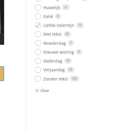
Huwelijk
11
Italië
8
Liefde-Valentijn
15
Met tekst
25
Moederdag
7
Nieuwe woning
4
Vaderdag
10
Verjaardag
16
Zonder tekst
120