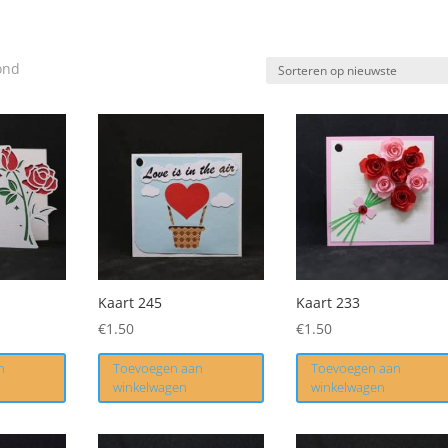
Gesorteerd
ond
op
nieuwste
Kaart 245
Kaart 233
€
1.50
€
1.50
n
Toevoegen aan
Toevoegen aan
winkelwagen
winkelwagen