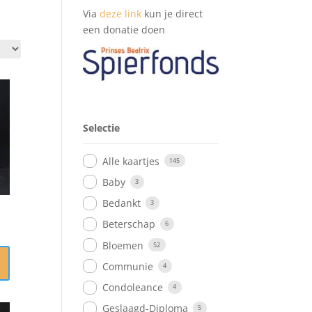
Via
deze link
kun je direct
een donatie doen
Selectie
Alle kaartjes
145
Baby
3
Bedankt
3
Beterschap
6
Bloemen
52
Communie
4
Condoleance
4
Geslaagd-Diploma
5