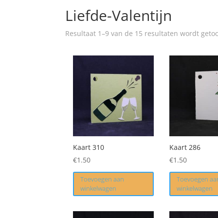
Liefde-Valentijn
Resultaat 1–9 van de 15 resultaten wordt geto
Kaart 310
Kaart 286
€
1.50
€
1.50
Toevoegen aan
Toevoegen aa
winkelwagen
winkelwagen