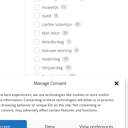
Huwelijk
11
Italië
8
Liefde-Valentijn
15
Met tekst
25
Moederdag
7
Nieuwe woning
4
Vaderdag
10
Verjaardag
16
Zonder tekst
120
Manage Consent
he best experiences, we use technologies like cookies to store and/or
e information. Consenting to these technologies will allow us to process
 browsing behavior or unique IDs on this site. Not consenting or
consent, may adversely affect certain features and functions.
​Designed and
ccept
Deny
View preferences
hosted by: