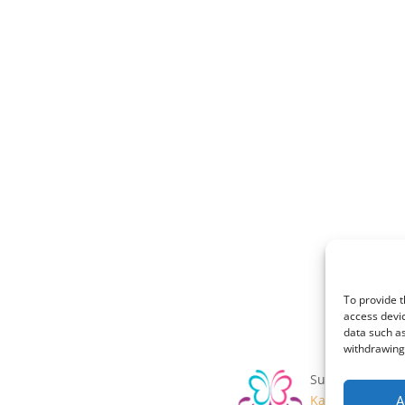
To provide t
access devic
data such as
withdrawing 
Supported by:
A
Ka-Crafts