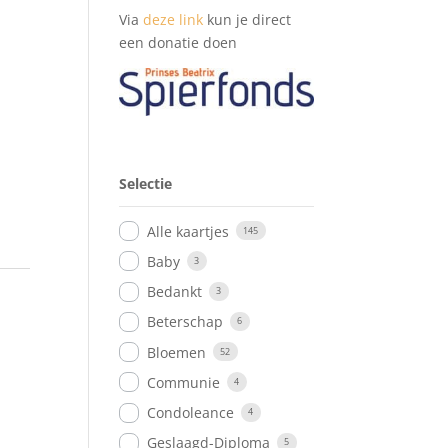
Via
deze link
kun je direct
een donatie doen
Selectie
Alle kaartjes
145
Baby
3
Bedankt
3
Beterschap
6
Bloemen
52
Communie
4
Condoleance
4
Geslaagd-Diploma
5