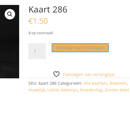
Kaart 286
€
1.50
8 op voorraad
Kaart
Toevoegen aan winkelwagen
286
aantal
Toevoegen aan verlanglijst
SKU:
kaart 286
Categorieën:
Alle kaartjes
,
Bloemen
,
Huwelijk
,
Liefde-Valentijn
,
Moederdag
,
Zonder tekst